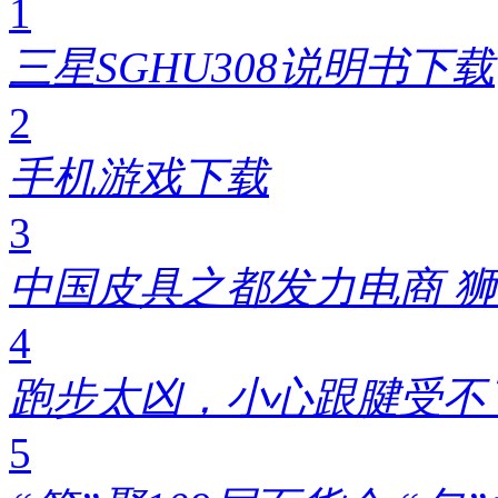
1
三星SGHU308说明书下载
2
手机游戏下载
3
中国皮具之都发力电商 狮
4
跑步太凶，小心跟腱受不了!
5