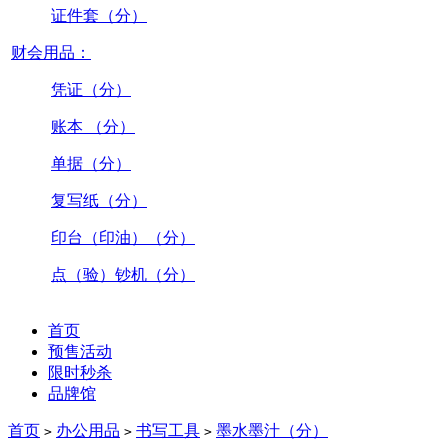
证件套（分）
财会用品：
凭证（分）
账本 （分）
单据（分）
复写纸（分）
印台（印油）（分）
点（验）钞机（分）
首页
预售活动
限时秒杀
品牌馆
首页
办公用品
书写工具
墨水墨汁（分）
>
>
>