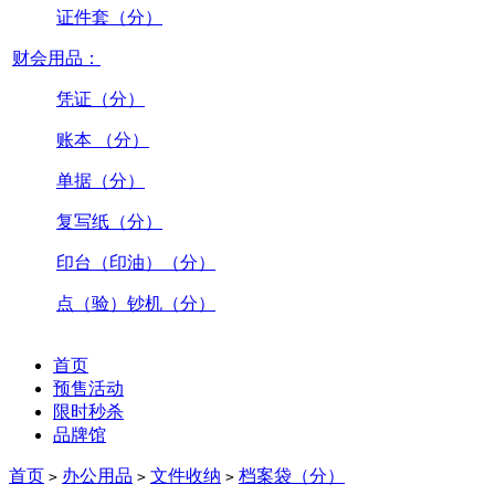
证件套（分）
财会用品：
凭证（分）
账本 （分）
单据（分）
复写纸（分）
印台（印油）（分）
点（验）钞机（分）
首页
预售活动
限时秒杀
品牌馆
首页
办公用品
文件收纳
档案袋（分）
>
>
>